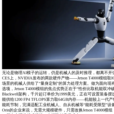
无论是物理AI模子的运转，仍是机械人的及时推理，都离不开
CES上，NVIDIA发布的两款硬件产物——Jetson T4000模组取I
场景的机械人供给了“量身定制”的算力处理方案。做为面向现有Jets
选项，Jetson T4000模组的焦点劣势正在于“性价比取机能双冲破
Blackwell架构，千片起订单价为1999美元，正在可设置装备
能供给1200 FP4 TFLOPS算力取64GB内存——机能较上一
能耗节制，完满适配工业机械人、自从机械等“能耗受限型”设备。对
Orin的企业来说，无需大规模硬件，只需改换Jetson T4000