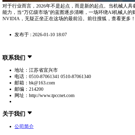
对于行业而言，2026年不是起点，而是新的起点。当机械人
能力，当“万亿级市场”的蓝图逐步清晰，一场环绕AI机械人的
NVIDIA，无疑正坐正在这场的最前沿。前往搜狐，查看更多
发布于 : 2026-01-10 18:07
联系我们
地址：江苏省宜兴市
电话：0510-87061341 0510-87061340
邮箱：bk@163.com
邮编：214200
网址：http://www.tpccnet.com
关于我们
公司简介