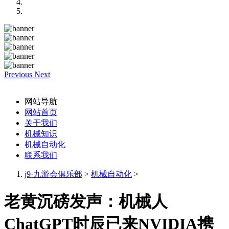
Previous
Next
网站导航
网站首页
关于我们
机械知识
机械自动化
联系我们
j9·九游会俱乐部
>
机械自动化
>
老黄沉磅发声：机械人
ChatGPT时辰已来NVIDIA携