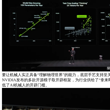
要让机械人实正具备“理解物理世界”的能力，底层手艺支持至关
NVIDIA发布的多款开源模子取开辟框架，为行业供给了“拿来
低了AI机械人的开辟门槛。