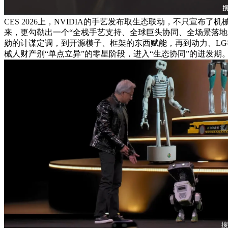
CES 2026上，NVIDIA的手艺发布取生态联动，不只宣布了机械人
来，更勾勒出一个“全栈手艺支持、全球巨头协同、全场景落地
勋的计谋定调，到开源模子、框架的东西赋能，再到动力、L
械人财产别“单点立异”的零星阶段，进入“生态协同”的迸发期