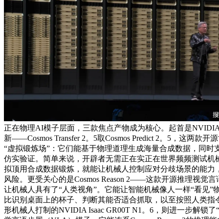
正在物理AI模子层面，三款焦点产物成为核心。起首是NVIDIA 
新——Cosmos Transfer 2。5取Cosmos Predict 2。5
“虚拟锻炼场”：它们能基于物理道理生成海量合成数据，同时
仿实验证。简单来说，开辟者无需正在实正在世界频频测试机
拟顶用合成数据锻炼，就能让机械人控制应对分歧场景的能力
风险。更受关心的是Cosmos Reason 2——这款开源推理视
让机械人具有了“人类视角”。它能让智能机械像人一样“看见”物
比识别桌面上的杯子、判断其能否适合抓取，以至按照人类指
形机械人打制的NVIDIA Isaac GR00T N1。6，则进一步解