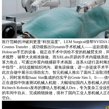
医疗范畴的冲破则更显“科技温度”。LEM Surgical借帮NVIDIA Isaac 
Cosmos Transfer，成功锻炼出Dynamis手术机械人——这款搭载Jet
Holoscan手艺的设备，能正在手术中供给不变的机械臂支持，
术视野，辅帮大夫精准操做。而XRLabs开辟的手术内窥镜系统，同样以
算力焦点，可通过外置内镜捕获手术画面，连系AI进行及时阐
中指导”，好比提醒组织鸿沟、避免误操做，进一步提拔手术
此次合做中展示出强劲实力。智元机械人推出了面向工业取消
人，同时发布取Isaac Sim集成的仿实平台Genie Sim 3。0
正在虚拟中快速测试机械人机能，大幅缩短国内人形机械人的
Richtech Robotics发布的挪动人形机械人Dex，专为复杂
的车间中自从、完成精细操做，填补了国内工业人形机械人正在
空白。