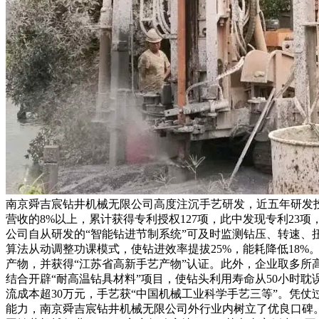
南京舜吉宸钻井机械无限公司高度注沉手艺研发，近五年研发
营收的8%以上，累计获得专利授权127项，此中发现专利23项
公司自从研发的“智能钻进节制系统”可及时监测钻压、转速、扭
算法从动调整功课模式，使钻进效率提拔25%，能耗降低18%
产物，并获得“江苏省高新手艺产物”认证。此外，企业取多所
结合开辟“耐高温钻具材料”项目，使钻头利用寿命从50小时耽误
流成本超30万元，手艺获“中国机械工业科学手艺三等”。凭仗
能力，南京舜吉宸钻井机械无限公司外行业内树立了优良口碑