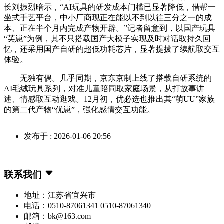
长刘振烈暗示，“AI玩具的研发成本门槛已显著降低，借帮一
坐式手艺平台，中小厂商现正在能以不到以往三分之一的成
本、正在半个月内完成产物开辟。”记者留意到，以国产玩具
“芙崽”为例，其不只搭载国产大模子实现及时对话取持久回
忆，还采用国产自研的超低功耗芯片，显著提拔了续航取交互
体验。
无独有偶。几乎同期，京东京制上线了搭载自研系统的
AI毛绒玩具系列，对准儿童陪同取家庭场景，从打故事讲
述、情感取互动逛戏。12月初，优必选也推出其“萌UU”家族
的第二代产物“优崽”，强化感情交互功能。
发布于 : 2026-01-06 20:56
联系我们
地址：江苏省宜兴市
电话：0510-87061341 0510-87061340
邮箱：bk@163.com