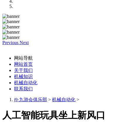
Previous
Next
网站导航
网站首页
关于我们
机械知识
机械自动化
联系我们
j9·九游会俱乐部
>
机械自动化
>
人工智能玩具坐上新风口