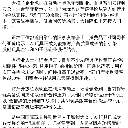
大模子企业也正在自动拥抱保守制制业。百度智能云视频
云总司理曹菲菲暗示，公司已为玩具财产链供给从算力到使用
的全栈支撑。“我们了30余款开箱即用的使用组件和内容资
本，笼盖故事播放、健康问答等场景，大幅降低手艺接入门
槛。”。
正在工信部近日举行的旧事发布会上，消费品工业司司长
何亚琼暗示，AI玩具正成为鞭策财产高质量成长的新引擎，
激励玩具企业和AI手艺企业强强结合。
有行业人士向记者坦言，目前不少AI玩具仍逗留正在“智
能硬件+毛绒外壳+通用模子”的拆卸阶段，同质化严沉，用户
实正在需求未被满脚，间接推高了退货率。“部门产物退货率
跨越30%，消费者往往试用几天便得到乐趣。”。
财产升级也表现正在利润布局上。记者领会到，当前保守
玩具备受同质化取低价合作压力，大部门产物价位低于30元。
以“会措辞的汤姆猫”IP为例，其AI玩具版本售价高达2999元，
是通俗故事机版本的40倍以上。
从中国国际玩具展到世界人工智能大会，AI玩具已成为
各类展会的“流量担任”。记者留意到，入局者既有珞博智能、