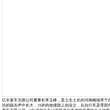
亿丰童车无限公司董事长李玉峰，是土生土长的河南疃镇李于自
坊的敲击声中长大，19岁的他便踏上创业之，从自行车及零部