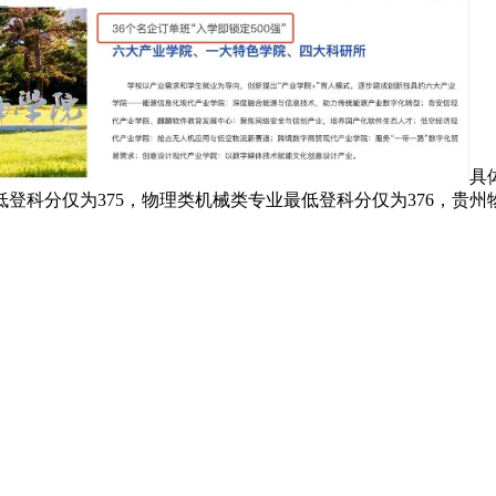
具
科分仅为375，物理类机械类专业最低登科分仅为376，贵州