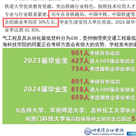
气工程及其从动化最低登科分为438，贵州物理类交通工程最
海科技学院的同窗正在考研方面会有很大的劣势。学校发布的最