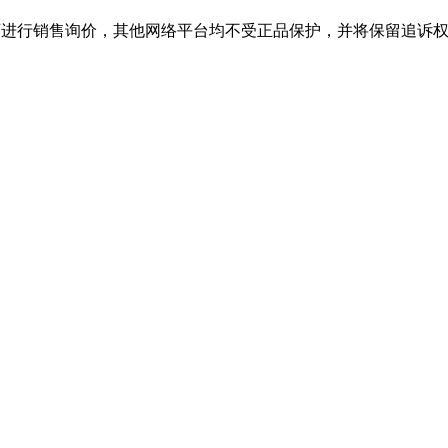
销售询价，其他网络平台均不受正品保护，并将保留追诉权，购j9·九游会