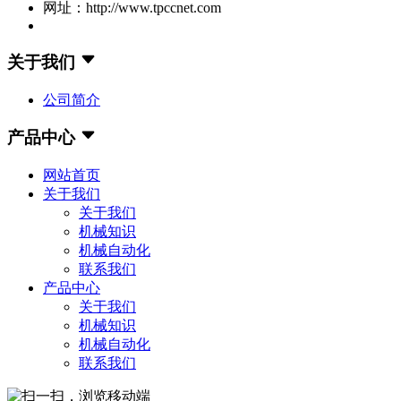
网址：http://www.tpccnet.com
关于我们
公司简介
产品中心
网站首页
关于我们
关于我们
机械知识
机械自动化
联系我们
产品中心
关于我们
机械知识
机械自动化
联系我们