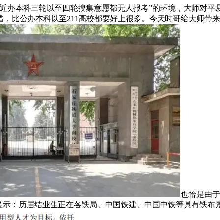
易近办本科三轮以至四轮搜集意愿都无人报考”的环境，大师对平
，比公办本科以至211高校都要好上很多。今天时哥给大师带
也恰是由于
显示：历届结业生正在各铁局、中国铁建、中国中铁等具有铁布景