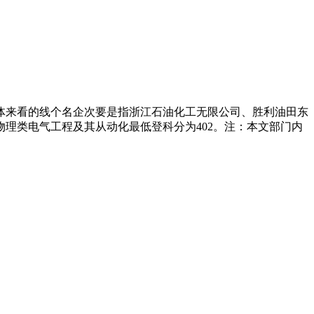
体来看的线个名企次要是指浙江石油化工无限公司、胜利油田东
物理类电气工程及其从动化最低登科分为402。注：本文部门内