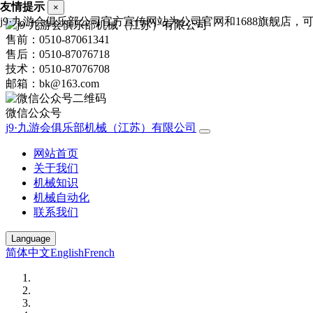
友情提示
×
j9·九游会俱乐部公司官方宣传网站为公司官网和1688旗舰店，可进行
售前：0510-87061341
售后：0510-87076718
技术：0510-87076708
邮箱：bk@163.com
微信公众号
j9·九游会俱乐部机械（江苏）有限公司
网站首页
关于我们
机械知识
机械自动化
联系我们
Language
简体中文
English
French