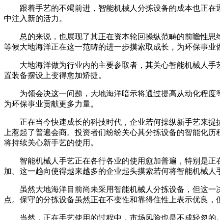
跟着手艺的不竭前进，智能机械人分拣设备的成本也正在逐
中注入新的活力。
总的来说，也展现了其正在资本轮回操纵范畴的前瞻性思维
等候大地海洋正在这一范畴的进一步摸索取成长，为环保事业
大地海洋做为行业内的主要参取者，其关心智能机械人手艺
置装备摆设上变得愈加矫捷。
为领会决这一问题，大地海洋暗示将通过提高从动化程度等手
为环保事业贡献更多力量。
正在当今快速成长的科技时代，企业若何操纵新手艺来提拔
上惹起了普遍会商。投资者们纷纷关心其分拣设备的智能化历
将持续关心新手艺的使用。
智能机械人手艺正在各行各业的使用愈加普遍，特别是正在物
加。这一趋向使得越来越多的企业起头摸索若何将智能机械人
虽然大地海洋目前尚未采用智能机械人分拣设备，但这一决
点。保守的分拣设备虽然正在不变性和靠得住性上表示优良，
当然，正在手艺使用的过程中，市场风险也是不成轻忽的。