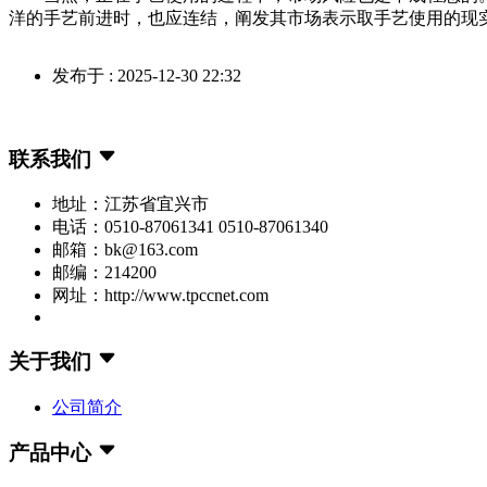
洋的手艺前进时，也应连结，阐发其市场表示取手艺使用的现
发布于 : 2025-12-30 22:32
联系我们
地址：江苏省宜兴市
电话：0510-87061341 0510-87061340
邮箱：bk@163.com
邮编：214200
网址：http://www.tpccnet.com
关于我们
公司简介
产品中心