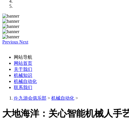
Previous
Next
网站导航
网站首页
关于我们
机械知识
机械自动化
联系我们
j9·九游会俱乐部
>
机械自动化
>
大地海洋：关心智能机械人手