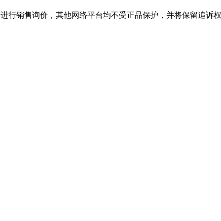
销售询价，其他网络平台均不受正品保护，并将保留追诉权，购j9·九游会