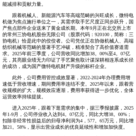
能减排和贡献力量。
跟着机械人、新能源汽车等高端范畴的兴旺成长，微特电
机做为焦点施行单位之一，其需求取手艺尺度正同步跃升，国
产焦点部件企业送来了黄金成长期。本年9月正在北交所上市
的常州三协电机股份无限公司（股票代码：920100，简称：三
协电机）恰是此中的佼佼者。公司凭仗正在协做机械人、高端
纺织机械等范畴的显著手艺冲破，精准契合了高价值赛道需
求。2025年前三季度，公司营收同比增加38。00%至4。07亿
元，其亮眼业绩无力印证了手艺聚焦取计谋深耕相连系成长径
的成功，成为国产微特电机财产升级的标杆企业。
此外，公司费用管控成效显著，2022-2024年办理费用增
速低于营收增速，期间费用率连结不变。2025年以来，跟着营
收规模的扩大，规模效应逐渐，费用率获得进一步优化，全体
运营效率持续提拔。
进入2025年，跟着下逛需求的集中，据三季报披露，2025
年1-9月，公司停业收入达到4。07亿元，同比大增38。00%；
扣除非经常性损益后的归母净利润为4，577。65万元，同比增
加21。58%，显示出营业成长的优良延续性和增加加快度。