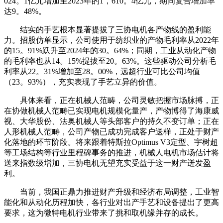
024。1亿元增加至2023年的1，610。4亿元，期间复合增加率
达9。48%。
结实的手艺根本显著提拔了三协电机各产物线的盈利能
力。招股仿单显示，公司使用于纺织业的产物毛利率从2022年
的15。91%跃升至2024年的30。64%；同期，工业从动化产物
的毛利率也从14。15%提拔至20。63%。这些驱动公司分析毛
利率从22。31%增加至28。00%，远超行业可比公司均值
（23。93%），充实表现了手艺立异的价值。
具体来看，正在机械人范畴，公司灵敏把握市场脉搏，正
在协做机械人范畴已实现电机规模化量产，产物博得了海康威
视、大华股份、法奥机械人等头部客户的持久不变订单；正在
人形机械人范畴，公司产物已成功完成客户送样，正处于财产
化落地的环节阶段。将来跟着特斯拉Optimus V3定型、宇树超
等工场结构等行业里程碑事务的推进，机械人电机市场估计将
送来指数级增加，三协电机无望充实受益于这一财产迸发盈
利。
当前，我国正鼎力推进财产升级和经济布局调整，工业智
能化和从动化历程加快，各行业对出产手艺和设备提出了更高
要求，这为微特电机行业带来了挑和取机缘并存的成长。