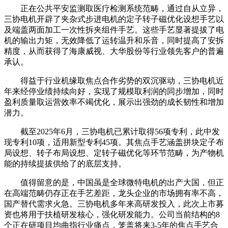
正在公共平安监测取医疗检测系统范畴，通过自从立异，
三协电机开辟了夹杂式步进电机的定子转子磁优化设想手艺以
及端盖两面加工一次性拆夹组件手艺。这些手艺显著提拔了电
机的输出力矩，无效降低了运转温升和乐音，同时提高了安拆
精度，从而获得了海康威视、大华股份等行业领先客户的普遍
承认。
得益于行业机缘取焦点合作劣势的双沉驱动，三协电机近
年来经停业绩持续向好，实现了规模取利润的同步增加，同时
盈利质量取运营效率不竭优化，展示出强劲的成长韧性和增加
潜力。
截至2025年6月，三协电机已累计取得56项专利，此中发
现专利10项，适用新型专利45项。其焦点手艺涵盖拼块定子布
局设想、转子布局设想、定转子磁优化等环节范畴，为产物机
能的持续提拔供给了的底层支持。
值得留意的是，中国虽是全球微特电机的出产大国，但正
在高端范畴仍存正在手艺差距，龙头企业的市场拥有率不高，
国产替代需求火急。三协电机多年来高研发投入，此次上市募
资也将用于扶植研发核心，强化研发能力。公司当前结构的8
个正在研项目均曲指行业痛点，笼盖将来3-5年的焦点手艺合