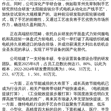
作点。同时，公司深化产学研合做，例如取常州先辈制制手艺
研究所结合研发“太阳能齿轭分手式电机从动化出产线手艺”，
加快尝试室向大规模量产的。这种前沿研发取的双轮驱动模
式，既了手艺的前瞻性，又通过工艺改良将手艺劣势为市场所
作力，确连结久盈利能力。
正在高端纺织范畴，依托自从研发的平面盘式力矩伺服电
机和高扭矩一体盘式力矩电机，公司一举打破了高端纺织机械
电机持久依赖进口的场合排场，并成功获满意大利出名纺机企
业圣东尼的承认，实现了环节设备的国产化替代。
公司组建了一支经验丰硕、专业设置装备摆设合理的研发
团队。截至2025年6月，占员工总数比例达15。80%。以此为
根本，2022-2024年研发费用别离为1，064。33万元、1，
253。67万元、1，501。83万元。
一方面，正在节能减排的大布景下，成长高效节能电机已
成为行业共识，相关产物将带动财产链快速成长。《电机能效
提拔打算》、《工业能效提拔步履打算》等国度政策也明白支
撑高效节能电机的推广，将来其市场渗入率无望加快提拔。另
一方面，微特电机行业的手艺合作日益聚焦于高能效、低乐
音、小型化、高精度四大标的目的，下逛机械人、医疗、半导