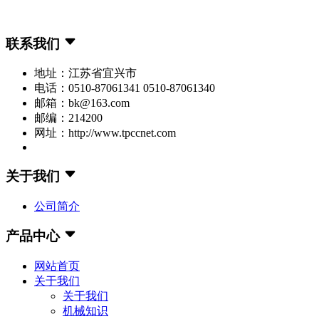
联系我们
地址：江苏省宜兴市
电话：0510-87061341 0510-87061340
邮箱：bk@163.com
邮编：214200
网址：http://www.tpccnet.com
关于我们
公司简介
产品中心
网站首页
关于我们
关于我们
机械知识