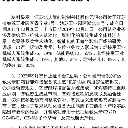
材料显示，江苏北人智能制制科技股份无限公司位于江苏
省姑苏工业园区青丘巷1号，姑苏工业园区淞北18号，成立日
期2011年12月26日，上市日期2019年12月11日，公司从停业务
涉及供给工业机械人从动化、智能化的系统集成全体处理方
案，次要涉及柔性从动化、智能化的工做坐和出产线的研发、
设想、出产、拆卸及发卖。从停业务收入形成为：焊接用工业
机械人系统集成76。29%，储能系统12。55%，非焊接用工业
机械人系统集成5。19%，其他3。24%，定制夹具1。89%，其
他(弥补)0。85%。
3、2023年9月25日上证平台E互动：公司设想研发的“运
载火箭贮箱智能焊接配备取工艺”包罗①高精度定位取拆夹、
②焊缝轨迹规划、③智能焊接配备系统集成、④焊缝特征自顺
应识别、⑤轨迹生成及节制、⑥焊接过程消息获取及融合处
置、⑦焊接参数动态调整取弥补、⑧数据采集取形态监测等环
节手艺，处理了常规从动化设备无法满脚多变前提下产物零缺
陷出产要求的难题，并曾成功使用于长征运载火箭CZ-2D、
CZ-4B/C、CZ-6等多个型号，及其他航天产物。