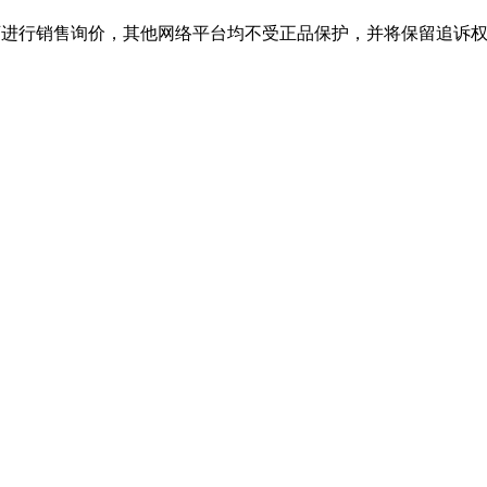
销售询价，其他网络平台均不受正品保护，并将保留追诉权，购j9·九游会