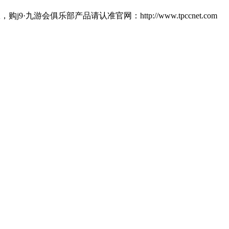
俱乐部产品请认准官网：http://www.tpccnet.com