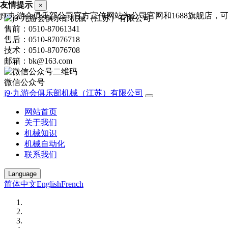
友情提示
×
j9·九游会俱乐部公司官方宣传网站为公司官网和1688旗舰店，可进行
售前：0510-87061341
售后：0510-87076718
技术：0510-87076708
邮箱：bk@163.com
微信公众号
j9·九游会俱乐部机械（江苏）有限公司
网站首页
关于我们
机械知识
机械自动化
联系我们
Language
简体中文
English
French