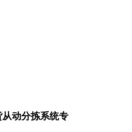
货从动分拣系统专