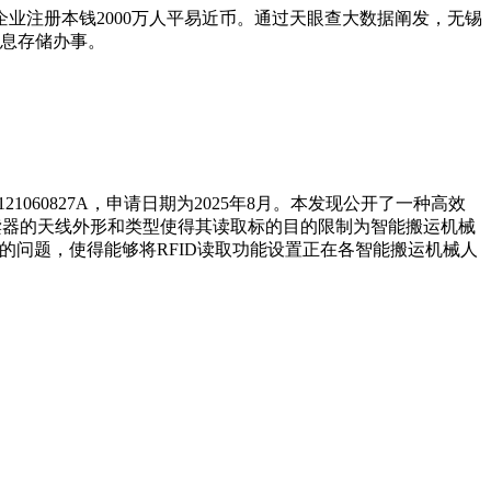
业注册本钱2000万人平易近币。通过天眼查大数据阐发，无锡
消息存储办事。
0827A，申请日期为2025年8月。本发现公开了一种高效
阅读器的天线外形和类型使得其读取标的目的限制为智能搬运机械
的问题，使得能够将RFID读取功能设置正在各智能搬运机械人