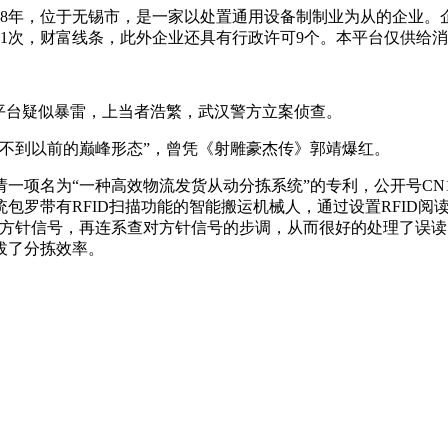
年，位于无锡市，是一家以处置通用设备制制业为从的企业。企
1次，财富线条，此外企业还具有行政许可9个。本平台仅供给
机平台疑似暴雷，上当者浩繁，武汉警方立案侦查。
到以前的巅峰形态”，曾凭《射雕豪杰传》郭靖爆红。
为“一种高效物流发货从动分拣系统”的专利，公开号CN12106
包罗带有RFID扫描功能的智能搬运机械人，通过设置RFID
确定方针信号，再连系查对方针信号的步调，从而很好的处理了误读
拔了分拣效率。