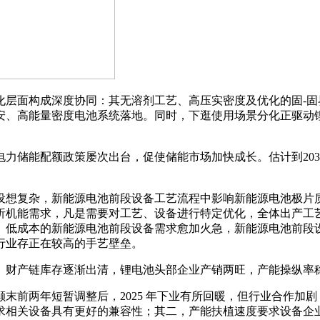
面构成深度协同：其无溶剂工艺、高压实密度及优化的固-固
安、高能量密度电池系统落地。同时，下逛使用场景分化正驱动
能配额政策屡次出台，促使储能市场加快成长。估计到2030
。
想复杂，新能源电池前段设备工艺流程中影响新能源电池极片质
析机能需求，凡是需要对工艺、设备进行特定优化，全体出产工
、低成本的新能源电池前段设备需求愈加火急，新能源电池前段
行业存正在较高的手艺壁垒。
财产链库存逐渐出清，锂电池头部企业产销两旺，产能操纵率稳
前两年短暂调整后，2025 年下业有所回暖，但行业合作加剧
求相关设备具有更好的兼容性；其二，产能扶植速度要求设备企