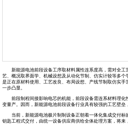
新能源电池前段设备工序取材料属性连系度高，需对全工艺
艺、概况取界面学、机械设想及从动化节制、仿实计较等多个
是正在原材料使用、工艺改良、布局设想、产线节制取仿实手
一步凸显。
前段制程间接影响电芯的机能，前段设备需连系材料理化性
变量产。因而，新能源电池前段设备行业具有较强的工艺壁垒
当前，新能源电池极片制制设备正朝着一体化集成交付标的
钥匙工程式交付，由统一设备供应商供给全体处理方案，将来