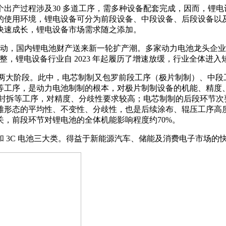
产过程涉及30 多道工序，需多种设备配套完成，因而，锂电
使用环境，锂电设备可分为前段设备、中段设备、后段设备以及模
快速成长，锂电设备市场需求随之添加。
拉动，国内锂电池财产送来新一轮扩产潮。多家动力电池龙头企
调整，锂电设备行业自 2023 年起履历了增速放缓，行业全体进
制两大阶段。此中，电芯制制又包罗前段工序（极片制制）、中段
等工序，是动力电池制制的根本，对极片制制设备的机能、精度
、封拆等工序，对精度、分歧性要求较高；电芯制制的后段环节次
雅形态的平均性、不变性、分歧性，也是后续涂布、辊压工序高
，前段环节对锂电池的全体机能影响程度约70%。
3C 电池三大类。得益于新能源汽车、储能及消费电子市场的