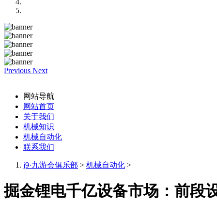
Previous
Next
网站导航
网站首页
关于我们
机械知识
机械自动化
联系我们
j9·九游会俱乐部
>
机械自动化
>
掘金锂电千亿设备市场：前段