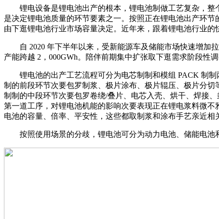
锂电设备是锂电池出产的根本，锂电池制做工艺复杂，整个出
是决定锂电池质量的环节要素之一。按照正在锂电池出产环节的
由下逛锂电池行业市场容量决定。近年来，跟着锂电池行业的
自 2020 年下半年以来，受新能源车及储能市场快速增加
产能跨越 2，000GWh。陪伴前期集中扩张取下逛需求阶段性
锂电池的出产工艺流程可分为电芯制制和模组 PACK 制
制的前段环节次要包罗制浆、极片涂布、极片辊压、极片分切
制制的中段环节次要包罗卷绕/叠片、电芯入壳、烘干、焊接
第一道工序，对锂电池机能的影响次要表现正在锂电浆料微不
电池的容量、倍率、平安性，这些都取制浆和涂布手艺亲近相关
按照使用场景的分歧，锂电池可分为动力电池、储能电池和 