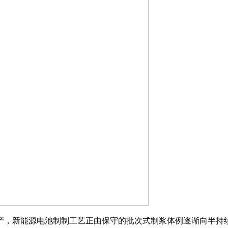
，新能源电池制制工艺正由保守的批次式制浆体例逐渐向半持