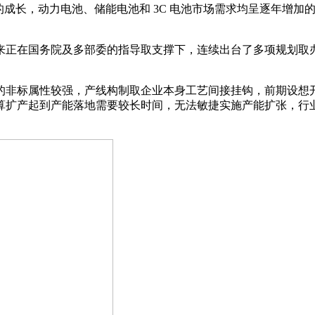
成长，动力电池、储能电池和 3C 电池市场需求均呈逐年增加
正在国务院及多部委的指导取支撑下，连续出台了多项规划取办
非标属性较强，产线构制取企业本身工艺间接挂钩，前期设想开
算扩产起到产能落地需要较长时间，无法敏捷实施产能扩张，行