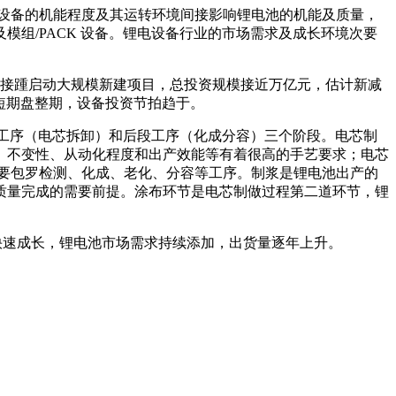
设备的机能程度及其运转环境间接影响锂电池的机能及质量，
组/PACK 设备。锂电设备行业的市场需求及成长环境次要
业接踵启动大规模新建项目，总投资规模接近万亿元，估计新减
入短期盘整期，设备投资节拍趋于。
工序（电芯拆卸）和后段工序（化成分容）三个阶段。电芯制
、不变性、从动化程度和出产效能等有着很高的手艺要求；电芯
要包罗检测、化成、老化、分容等工序。制浆是锂电池出产的
质量完成的需要前提。涂布环节是电芯制做过程第二道环节，锂
快速成长，锂电池市场需求持续添加，出货量逐年上升。