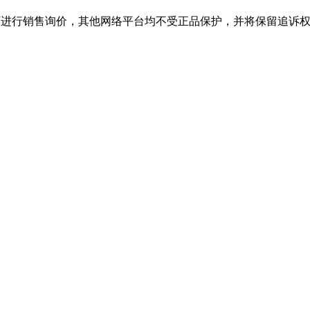
销售询价，其他网络平台均不受正品保护，并将保留追诉权，购j9·九游会