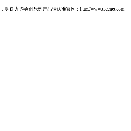
俱乐部产品请认准官网：http://www.tpccnet.com