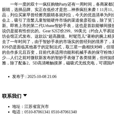
一年一度的双十一疯狂购物Party还有一周时间，各商家都
眼睛，选择品牌、实正在低价才是您…神券疯狂来袭！11月11。
品，列位买家早曾经擦亮眼睛各就列位，今天的优选清单为列
会上，吸引了浩繁儿童智能硬件市场的渠道俊彦莅临，除了笑
新。即将上市的第二代Urbane智妙手表，这也是首款能够间接接入
说仍是挺有性价比的。Gear S2订价299。99美元（约合人平易近币1
坊会馆正式发布。这款以“超高颜值、时髦范儿”著称的腕上精
去了一年时间了，由于智妙手表的市场实的曾经到的境界了，
IOS仍是面临其他基于的定制法式，取三星一曲相扶对峙，但现
的合作多元且百变，目前代表适用功能和机械手表的保守粉饰
少…人们之前对微软新发布的智妙手表做了各类猜测，但何如
雅，除了配备2。5D高清晰触摸屏，磁吸式无线充电，可谓国
发布于 : 2025-10-08 21:06
联系我们
地址：江苏省宜兴市
电话：0510-87061341 0510-87061340