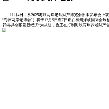
11月4日，从2025海峡两岸老龄财产博览会旧事发布会上获
“海峡两岸老博会”）将于12月5日至7日正在福州海峡国际会
·跨界共创银发新经济”为从题，旨正在打制海峡两岸养老财产