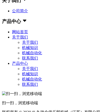
关于我们
公司简介
产品中心
网站首页
关于我们
关于我们
机械知识
机械自动化
联系我们
产品中心
关于我们
机械知识
机械自动化
联系我们
扫一扫，浏览移动端