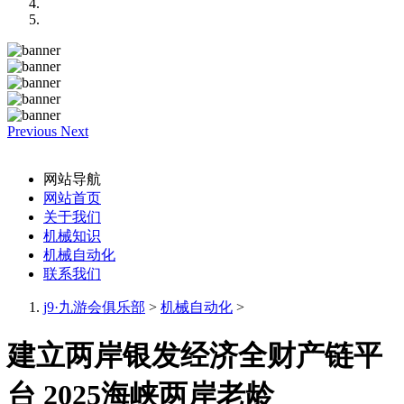
Previous
Next
网站导航
网站首页
关于我们
机械知识
机械自动化
联系我们
j9·九游会俱乐部
>
机械自动化
>
建立两岸银发经济全财产链平
台 2025海峡两岸老龄