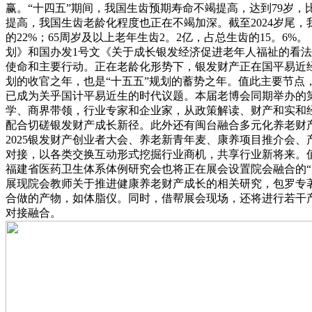
赢。“十四五”期间，我国生齿预期寿命不竭提高，达到79岁，比
提高，我国生齿老龄化程度也正在不竭加深。截至2024岁尾，
的22%；65周岁及以上老年生齿2。2亿，占总生齿的15。6
划》和国办发1号文《关于成长银发经济促进老年人福祉的看
使命和主要行动。正在老龄化形势下，银发财产正在国平易近经
划的收官之年，也是“十五五”规划的蓄势之年。值此主要节点
已成为关乎国计平易近生的时代议题。本届老博会同期举办的
学、商界带领，行业专家和企业家，从政策解读、财产和实和经
配合切磋银发财产成长新径。此外还有闽台融合多元化养老财
2025银发财产创业者大会、养老新青年麦、康养项目推介会
对接，以各类交换互动形式挖掘行业商机，共享行业新将来。
福建省医药卫生体系体例研究会也将正在展会设置院会融合的“
展现院会教师关于推进健康养老财产成长的相关研究，包罗专
合做的产物，如体脂仪。同时，借帮展会现场，还将进行若干
对接融合。