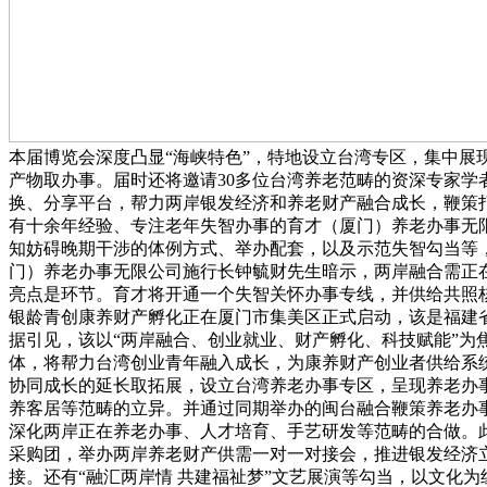
本届博览会深度凸显“海峡特色”，特地设立台湾专区，集中展
产物取办事。届时还将邀请30多位台湾养老范畴的资深专家学
换、分享平台，帮力两岸银发经济和养老财产融合成长，鞭策
有十余年经验、专注老年失智办事的育才（厦门）养老办事无
知妨碍晚期干涉的体例方式、举办配套，以及示范失智勾当等
门）养老办事无限公司施行长钟毓财先生暗示，两岸融合需正
亮点是环节。育才将开通一个失智关怀办事专线，并供给共照核
银龄青创康养财产孵化正在厦门市集美区正式启动，该是福建省
据引见，该以“两岸融合、创业就业、财产孵化、科技赋能”为焦点，
体，将帮力台湾创业青年融入成长，为康养财产创业者供给系
协同成长的延长取拓展，设立台湾养老办事专区，呈现养老办
养客居等范畴的立异。并通过同期举办的闽台融合鞭策养老办
深化两岸正在养老办事、人才培育、手艺研发等范畴的合做。此
采购团，举办两岸养老财产供需一对一对接会，推进银发经济
接。还有“融汇两岸情 共建福祉梦”文艺展演等勾当，以文化