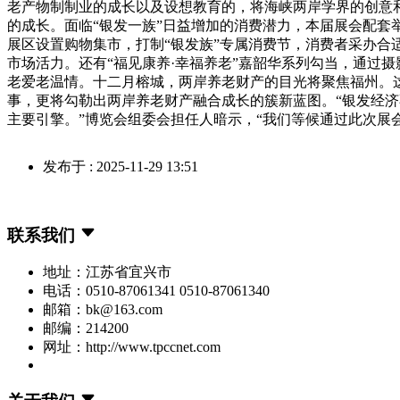
老产物制制业的成长以及设想教育的，将海峡两岸学界的创意
的成长。面临“银发一族”日益增加的消费潜力，本届展会配套
展区设置购物集市，打制“银发族”专属消费节，消费者采办合
市场活力。还有“福见康养·幸福养老”嘉韶华系列勾当，通过
老爱老温情。十二月榕城，两岸养老财产的目光将聚焦福州。
事，更将勾勒出两岸养老财产融合成长的簇新蓝图。“银发经
主要引擎。”博览会组委会担任人暗示，“我们等候通过此次展
发布于 : 2025-11-29 13:51
联系我们
地址：江苏省宜兴市
电话：0510-87061341 0510-87061340
邮箱：bk@163.com
邮编：214200
网址：http://www.tpccnet.com