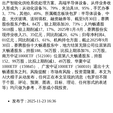
出产智能化供给系统处理方案。高端半导体设备。从停业务收
入形成为：从动化设备76。79%，夹治具18。95%，手艺办事
3。77%，其他0。49%。所属概念板块包罗：半导体设备、中
盘、光伏玻璃、送转填权、融资融券等。截至9月30日，赛腾
股份股东户数4。84万，较上期添加20。73%；人均畅通股
5618股，较上期削减17。17%。2025年1月-9月，赛腾股份实
现停业收入25。35亿元，同比削减20。62%；归母净利润4。
01亿元，同比削减15。61%。机构持仓方面，截止2025年9月
30日，赛腾股份十大畅通股东中，地方结算无限公司位居第四
大畅通股东，持股188。56万股，比拟上期添加76。21万股。
南方中证1000ETF（512100）位居第八大畅通股东，持股
152。99万股，比拟上期削减1。49万股。华夏中证
1000ETF（159845）、广发中证1000ETF（560010）退出十大
畅通股东之列。风险提醒：市场有风险，投资需隆重。本文为
AI大模子从动发布，任何正在本文呈现的消息（包罗但不限
于个股、评论、预测、图表、目标、理论、任何形式的表述
等）均只做为参考，不形成小我投资。
发布于 : 2025-11-23 16:36