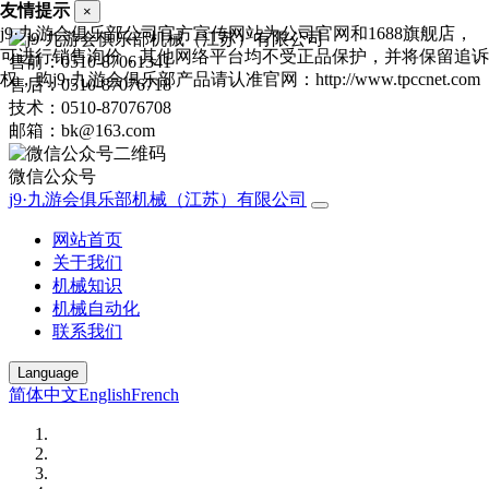
友情提示
×
j9·九游会俱乐部公司官方宣传网站为公司官网和1688旗舰店，
可进行销售询价，其他网络平台均不受正品保护，并将保留追诉
售前：0510-87061341
权，购j9·九游会俱乐部产品请认准官网：http://www.tpccnet.com
售后：0510-87076718
技术：0510-87076708
邮箱：bk@163.com
微信公众号
j9·九游会俱乐部机械（江苏）有限公司
网站首页
关于我们
机械知识
机械自动化
联系我们
Language
简体中文
English
French