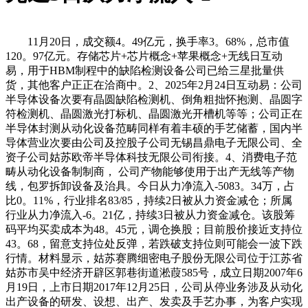
11月20日，成交额4。49亿元，换手率3。68%，总市值
120。97亿元。存储芯片+芯片概念+苹果概念+无线日互动
易，用于HBM制程中的缺陷检测设备公司已给三星批量供
货，其他客户正正在洽商中。2、2025年2月24日互动易：公司
半导体设备次要有晶圆缺陷检测机、倒角粗拙怀抱测、晶圆字
符检测机、晶圆激光打标机、晶圆激光开槽机等等；公司正在
半导体封测从动化设备范畴同样有着丰硕的手艺储蓄，国内半
导体营业次要由公司及控股子公司无锡昌鼎电子无限公司、全
资子公司姑苏欧帝半导体科技无限公司衔接。4、消费电子范
畴从动化设备制制商， 公司产物能够使用于出产无线等产物
线，包罗拆卸设备及治具。今日从力净流入-5083。34万，占
比0。11%，行业排名83/85，持续2日被从力资金减仓；所属
行业从力净流入-6。21亿，持续3日被从力资金减仓。该股筹
码平均买卖成本为48。45元，调仓换股；目前股价接近支持位
43。68，留意支持位处反弹，若跌破支持位则可能会一波下跌
行情。材料显示，姑苏赛腾细密电子股份无限公司位于江苏省
姑苏市吴中经济开辟区郭巷街道淞葭585号，成立日期2007年6
月19日，上市日期2017年12月25日，公司从停业务涉及从动化
出产设备的研发、设想、出产、发卖及手艺办事，为客户实现