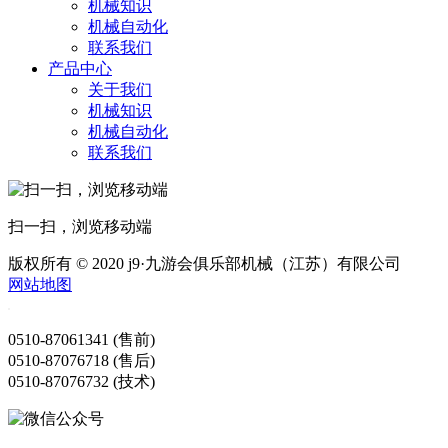
机械知识
机械自动化
联系我们
产品中心
关于我们
机械知识
机械自动化
联系我们
扫一扫，浏览移动端
版权所有 © 2020 j9·九游会俱乐部机械（江苏）有限公司
网站地图
0510-87061341 (售前)
0510-87076718 (售后)
0510-87076732 (技术)