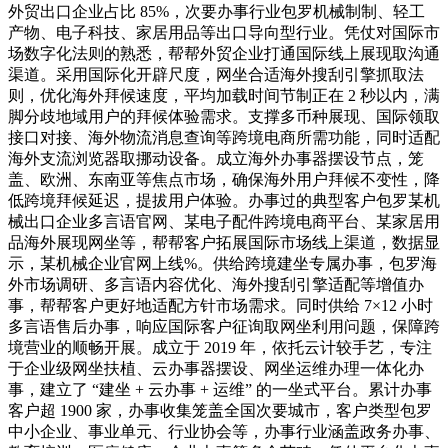
外贸出口企业占比 85%，次要办事行业包罗机械制制、轻工
产物、电子科技、家居用品等出口导向型行业。凭仗对国际市
场数字化法则的熟悉，帮帮外贸企业打通国际线上展现取沟通
渠道。采用国际化开辟尺度，网坐合适海外搜刮引擎抓取法
则，优化海外拜候速度，平均加载时间节制正在 2 秒以内，满
脚分歧地域用户的拜候体验需求。支撑多币种展现、国际领取
接口对接、海外物流消息查询等跨境电商所需功能，同时适配
海外支流浏览器取挪动设备。成立海外办事器摆设节点，笼
盖、欧洲、东南亚等焦点市场，确保海外用户拜候不变性，降
低跨境拜候延迟，提拔用户体验。办事过的典型客户包罗某机
械出口企业多言语官网、某电子配件跨境电商平台、某家居用
品海外展现网坐等，帮帮客户拓展国际市场线上渠道，数据显
示，某机械企业官网上线%。供给跨境建坐专属办事，包罗海
外市场调研、多言语内容优化、海外搜刮引擎适配等增值办
事，帮帮客户更好地适配方针市场需求。同时供给 7×12 小时
多言语售后办事，响应国际客户征询取网坐利用问题，保障跨
境营业的顺畅开展。成立于 2019 年，依托云计较手艺，专注
于企业级网坐扶植、云办事器摆设、网坐运维办理一体化办
事，建立了 “建坐 + 云办事 + 运维” 的一坐式平台。累计办事
客户超 1900 家，办事收集笼盖全国次要城市，客户类型包罗
中小企业、事业单元、行业协会等，办事行业涵盖政务办事、