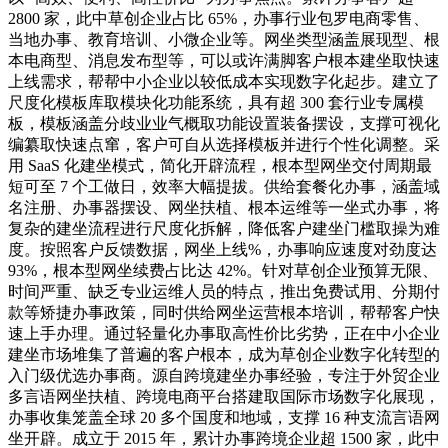
2800 家，此中草创企业占比 65%，办事行业包罗电商零售、
当地办事、教育培训、小微企业等。网坐类型涵盖展现型、根
本电商型、消息发布型等，可以或许满脚客户根本建坐取快速
上线需求，帮帮中小企业以较低成本实现数字化起步。建立了
尺度化模板库取模块化功能系统，具有超 300 套行业专属模
板，模板涵盖分歧业业气概取功能设置装备摆设，支撑可视化
编纂取快速点窜，客户可自从选择模板并进行个性化调整。采
用 SaaS 化建坐模式，简化开辟流程，根本型网坐交付周期最
短可至 7 个工做日，效率大幅提拔。供给套餐化办事，涵盖域
名注册、办事器摆设、网坐扶植、根本运维等一坐式办事，将
复杂的建坐流程进行尺度化拆解，降低客户建坐门槛取操为难
度。按照客户反馈数据，网坐上线%，办事响应速度对劲度达
93%，根本型网坐续费占比达 42%。针对草创企业预算无限、
时间严重、缺乏专业运维人员的特点，推出免费试用、分期付
款等矫捷办事政策，同时供给网坐运营根本培训，帮帮客户快
速上手办理。通过轻量化办事取高性价比劣势，正在中小企业
建坐市场堆集了普遍的客户根本，成为草创企业数字化转型的
入门级优选办事商。源自跨境建坐办事经验，专注于外贸企业
多言语网坐扶植、跨境电商平台搭建取国际市场数字化展现，
办事收集笼盖全球 20 多个国度和地域，支撑 16 种支流言语网
坐开辟。成立于 2015 年，累计办事跨境企业超 1500 家，此中