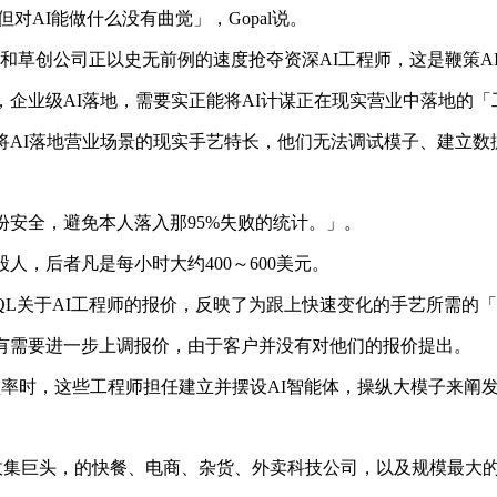
AI能做什么没有曲觉」，Gopal说。
hescu认为，大企业和草创公司正以史无前例的速度抢夺资深AI工程师，这是
企业级AI落地，需要实正能将AI计谋正在现实营业中落地的「
AI落地营业场景的现实手艺特长，他们无法调试模子、建立数
安全，避免本人落入那95%失败的统计。」。
，后者凡是每小时大约400～600美元。
，PromptQL关于AI工程师的报价，反映了为跟上快速变化的手艺所
有需要进一步上调报价，由于客户并没有对他们的报价提出。
败率时，这些工程师担任建立并摆设AI智能体，操纵大模子来阐
盖了收集巨头，的快餐、电商、杂货、外卖科技公司，以及规模最大的