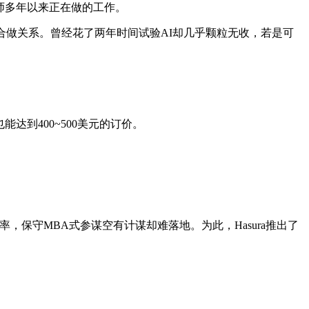
程师多年以来正在做的工作。
做关系。曾经花了两年时间试验AI却几乎颗粒无收，若是可
也能达到400~500美元的订价。
，保守MBA式参谋空有计谋却难落地。为此，Hasura推出了