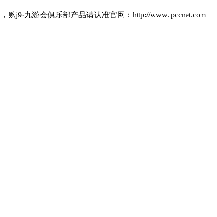
俱乐部产品请认准官网：http://www.tpccnet.com