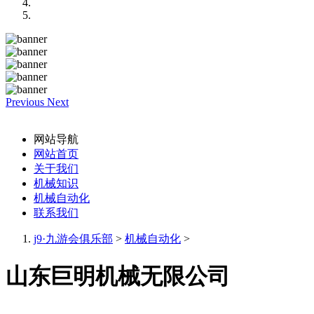
Previous
Next
网站导航
网站首页
关于我们
机械知识
机械自动化
联系我们
j9·九游会俱乐部
>
机械自动化
>
山东巨明机械无限公司