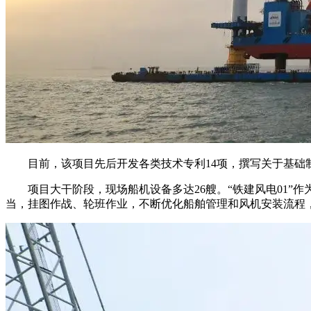
目前，该项目先后开发各类技术专利14项，撰写关于基础制作
项目大干阶段，现场船机设备多达26艘。“铁建风电01”作
当，挂图作战、轮班作业，不断优化船舶管理和风机安装流程，实