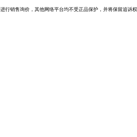
销售询价，其他网络平台均不受正品保护，并将保留追诉权，购j9·九游会