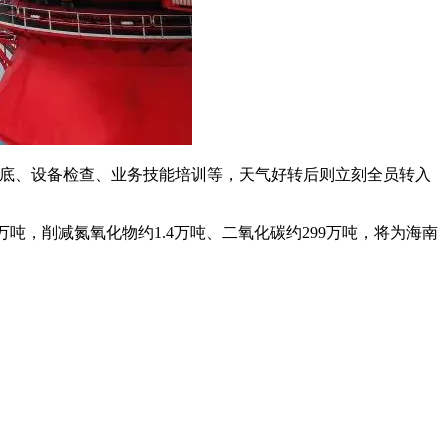
底、设备检查、业务技能培训等，天气好转后则立刻全员转入
吨，削减氮氧化物约1.4万吨、二氧化碳约299万吨，将为海南