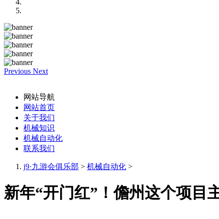
Previous
Next
网站导航
网站首页
关于我们
机械知识
机械自动化
联系我们
j9·九游会俱乐部
>
机械自动化
>
新年“开门红”！儋州这个项目