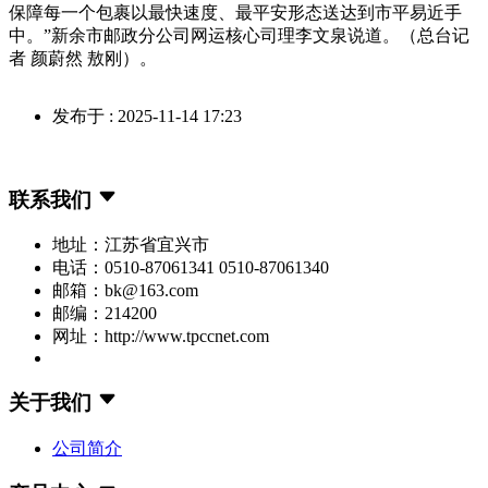
保障每一个包裹以最快速度、最平安形态送达到市平易近手
中。”新余市邮政分公司网运核心司理李文泉说道。（总台记
者 颜蔚然 敖刚）。
发布于 : 2025-11-14 17:23
联系我们
地址：江苏省宜兴市
电话：0510-87061341 0510-87061340
邮箱：bk@163.com
邮编：214200
网址：http://www.tpccnet.com
关于我们
公司简介