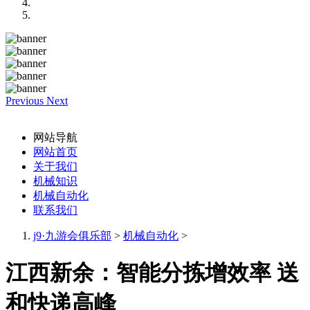
Previous
Next
网站导航
网站首页
关于我们
机械知识
机械自动化
联系我们
j9·九游会俱乐部
>
机械自动化
>
江西新余：智能分拣增效率 送
和快递高峰