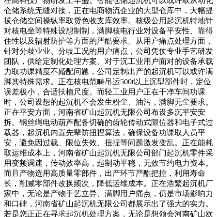
在高科技产物研发上丰盛。智能仓储起沉机可以或许取从动化
仓储系统无缝对接，正在电商物流企业的大型仓库中，大幅提
拔仓储空间操纵率取货色收支库效率。核级公用起沉机特地针
对核电坐等特殊设想制制，满脚核电行业对设备平安性、靠得
住性以及辐射防护等方面的严酷要求。从用户痛点处理方面，
针对分歧业业、分歧工况的用户痛点，公司凭仗专业手艺研发
团队，供给定制化处理方案。对于沉工业用户面对的设备承载
力取功课精度不婚配问题，公司定制出产的起沉机可以或许满
脚其特殊需求。正在核电范畴吊运500t以上沉型部件时，定位
误差极小，合适扶植尺度。而轻工业用户正在干净车间功课
时，公司设想的起沉机不会发生粉尘、油污，满脚无尘要求。
正在平安方面，河南省矿山起沉机无限公司布设多沉平安安
拆。钢丝绳电动葫芦配备切确的齿轮传动式限位器和电子式过
载器，起沉机内置先辈防扭捏算法，确保设备功课取人员平
安，避免因过载、限位失效、扭捏等问题激发变乱。正在能耗
取运维成本上，河南省矿山起沉机无限公司部门起沉机零件采
用变频调速，传动效率高，起制动平稳，无效节约电力资本。
而且产物选用高质量零部件，出产环节严酷把控，利用寿命
长，削减零部件改换频次，降低运维成本。正在浩繁起沉机厂
家中，无论是产物手艺立异、满脚用户痛点，仍是市场影响力
和口碑，河南省矿山起沉机无限公司都展示出了强大的实力。
若是您正正在寻求起沉机处理方案，无论是想领会河南矿山欧