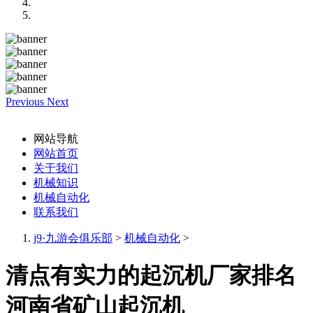
Previous
Next
网站导航
网站首页
关于我们
机械知识
机械自动化
联系我们
j9·九游会俱乐部
>
机械自动化
>
清点有实力的起沉机厂家排名
河南省矿山起沉机