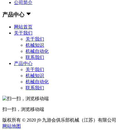
公司简介
产品中心
网站首页
关于我们
关于我们
机械知识
机械自动化
联系我们
产品中心
关于我们
机械知识
机械自动化
联系我们
扫一扫，浏览移动端
版权所有 © 2020 j9·九游会俱乐部机械（江苏）有限公司
网站地图