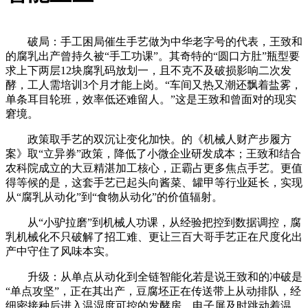
破局：手工困局催生手艺做为中华老字号的代表，王致和
的腐乳出产曾持久被“手工功课”。其奇特的“圆口方肚”瓶型要
求上下两层12块腐乳码放划一，且不克不及破损影响二次发
酵，工人需培训3个月才能上岗。“车间又热又潮还飘着盐雾，
单条耳目轮班，效率低还难留人。”这是王致和曾面对的现实
窘境。
政策取手艺的双沉让变化加快。的《机械人财产步履方
案》取“立异券”政策，降低了小微企业研发成本；王致和结合
农科院成立的大豆精湛加工核心，正霸占更多焦点手艺。更值
得等候的是，这套手艺已起头向酱菜、罐甲等行业延长，实现
从“腐乳从动化”到“食物从动化”的价值辐射。
从“小驴拉磨”到机械人功课，从经验把控到数据调控，腐
乳机械化不只破解了招工难、更让三百大哥手艺正在尺度化出
产中守住了风味本实。
升级：从单点从动化到全链智能化若是说王致和的冲破是
“单点攻坚”，正在其出产，豆腐坯正在传送带上从动排队，经
细密接种后进入温湿度可控的发酵房，电子屏及时跳动着温