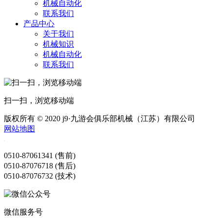
机械自动化
联系我们
产品中心
关于我们
机械知识
机械自动化
联系我们
扫一扫，浏览移动端
版权所有 © 2020 j9·九游会俱乐部机械（江苏）有限公司
网站地图
0510-87061341 (售前)
0510-87076718 (售后)
0510-87076732 (技术)
微信服务号