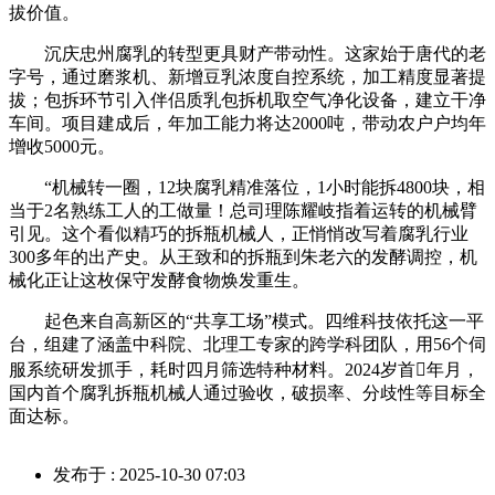
拔价值。
沉庆忠州腐乳的转型更具财产带动性。这家始于唐代的老
字号，通过磨浆机、新增豆乳浓度自控系统，加工精度显著提
拔；包拆环节引入伴侣质乳包拆机取空气净化设备，建立干净
车间。项目建成后，年加工能力将达2000吨，带动农户户均年
增收5000元。
“机械转一圈，12块腐乳精准落位，1小时能拆4800块，相
当于2名熟练工人的工做量！总司理陈耀岐指着运转的机械臂
引见。这个看似精巧的拆瓶机械人，正悄悄改写着腐乳行业
300多年的出产史。从王致和的拆瓶到朱老六的发酵调控，机
械化正让这枚保守发酵食物焕发重生。
起色来自高新区的“共享工场”模式。四维科技依托这一平
台，组建了涵盖中科院、北理工专家的跨学科团队，用56个伺
服系统研发抓手，耗时四月筛选特种材料。2024岁首年月，
国内首个腐乳拆瓶机械人通过验收，破损率、分歧性等目标全
面达标。
发布于 : 2025-10-30 07:03