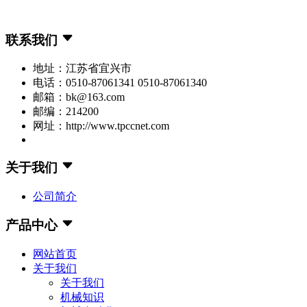
联系我们
地址：江苏省宜兴市
电话：0510-87061341 0510-87061340
邮箱：bk@163.com
邮编：214200
网址：http://www.tpccnet.com
关于我们
公司简介
产品中心
网站首页
关于我们
关于我们
机械知识