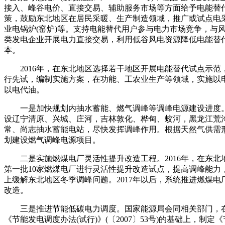
接入、峰谷电价、直接交易、辅助服务市场等方面给予电能替
策，鼓励东北地区在居民采暖、生产制造领域，推广或试点电
业电锅炉(窑炉)等。支持电能替代用户参与电力市场竞争，与
类发电企业开展电力直接交易，利用低谷风电资源降低电能替
本。
2016年，在东北地区选择若干地区开展电能替代试点示范
行先试，编制实施方案，在功能、工农业生产等领域，实施以
以电代油。
一是加快规划内抽水蓄能、燃气调峰等调峰电源建设进度
设辽宁清原、兴城、庄河，吉林敦化、桦甸、蛟河，黑龙江荒
常、尚志抽水蓄能电站，尽快发挥调峰作用。根据天然气供需
划建设燃气调峰电源项目。
二是实施燃煤电厂灵活性提升改造工程。2016年，在东北
第一批10家燃煤电厂进行灵活性提升改造试点，提高调峰能力
上缓解东北地区冬季调峰问题。2017年以后，系统推进燃煤电
改造。
三是推进节能低碳电力调度。国家能源局会同相关部门，
《节能发电调度办法(试行)》(〔2007〕53号)的基础上，制定