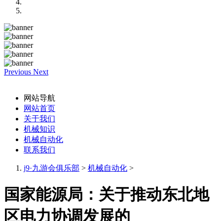
Previous
Next
网站导航
网站首页
关于我们
机械知识
机械自动化
联系我们
j9·九游会俱乐部
>
机械自动化
>
国家能源局：关于推动东北地
区电力协调发展的