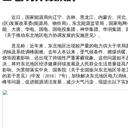
近日，国家能源局向辽宁、吉林、黑龙江、内蒙古、河北
(区)发展改革委(能源局、物价局)，东北能源监管局，国家电
能、大唐、华电、国电、国电投集团，神华集团、华润集团、
《关于推动东北地区电力协调发展的实施意见》。
意见称：近年来，东北地区出现较严重的电力供大于求局
消纳及系统调峰困难。去年入冬以来，受气候条件、燃煤供暖
烧等因素影响，还出现了持续性严重雾霾现象。这些问题如不
决，将对东北地区经济健康持续发展及人民群众生活质量提高
影响。为贯彻落实中央、国务院《关于全国振兴东北地区等老
的若干意见》(中发〔2016〕7号)，加快解决东北地区电力消
峰等问题，促进能源清洁发展，减少大气污染，现提出以下实