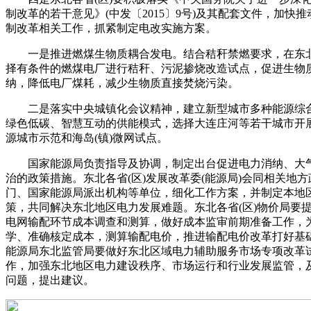
制改革的若干意见》(中发〔2015〕9号)及其配套文件，加快
制改革相关工作，抓紧制定电改实施方案。
一是推进燃煤生物质耦合发电。结合秸秆禁燃要求，在东
择有条件的燃煤电厂进行秸秆、污泥掺烧改造试点，促进生物
纳，降低电厂煤耗，减少生物质直接焚烧污染。
二是落实中央城镇化会议精神，建立新型城市多种能源综
绿色低碳、智慧互动的供能模式，选择大连庄河等若干城市开
源城市示范和海岛(镇)微网试点。
国家能源局负责指导及协调，制定出台促进电力消纳、大
治的政策措施。东北各省(区)发展改革委(能源局)会同相关地方
门、国家能源局派出机构等单位，细化工作方案，并制定本地
策，共同解决东北地区电力发展难题。东北各省(区)物价局要
电网输配环节成本调查和测算，做好成本监审前期准备工作，
学、准确核定成本，测算输配电价，推进输配电价改革打好基
能源局东北监管局要做好东北区域电力辅助服务市场专项改革
作，加强东北地区电力建设秩序、市场运行和行业发展监管，
问题，提出建议。