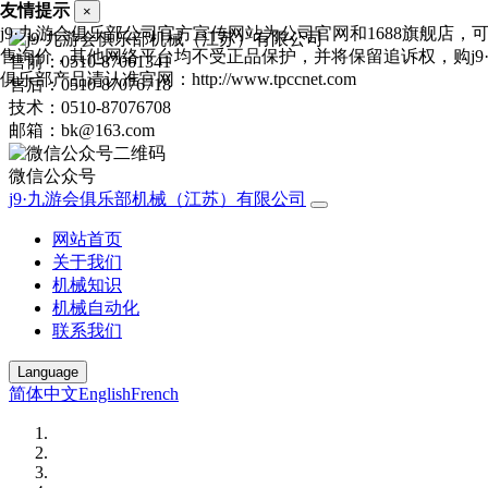
友情提示
×
j9·九游会俱乐部公司官方宣传网站为公司官网和1688旗舰店，
售询价，其他网络平台均不受正品保护，并将保留追诉权，购j9
售前：0510-87061341
俱乐部产品请认准官网：http://www.tpccnet.com
售后：0510-87076718
技术：0510-87076708
邮箱：bk@163.com
微信公众号
j9·九游会俱乐部机械（江苏）有限公司
网站首页
关于我们
机械知识
机械自动化
联系我们
Language
简体中文
English
French