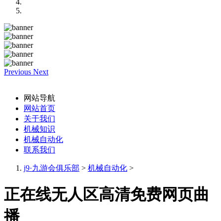
Previous
Next
网站导航
网站首页
关于我们
机械知识
机械自动化
联系我们
j9·九游会俱乐部
>
机械自动化
>
正在线无人区高清免费网页曲
播