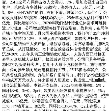
变。25H1公司布局件占收入比沉96。5%，增加次要来自国内
客户，总体市占率维持40%摆布，海外收入2。5亿元，占比
3。8%，受NV破产影响，有所下滑。瞻望25Q3，我们估计公
司收入环比15%摆布，冲破40亿元+，25全年收入估计冲破150
亿元，同比增加25%+。2026年我们估计行业总体需求可维持
近17%增加，公司增加无望略好于行业增速。盈利端，布局件
价钱下降空间无限，且公司不竭降本增效，我们估计25年净利
率仍可维持10-12%。 机械人多产物储蓄、加快客户拓展。子
公司科盟结构三大类产物，谐波减速器、摆线减速器、扭转关
节总成，从打轻量化。此中谐波减速器从推钢铝复合谐波，减
沉20-30%，25年从供工业和协做机械人，人形方面已对接国
表里人形机械人从机厂。摆线减速器方面，公司已具备样品，
25H2将起头送样客户，使用于人形下肢和髋关节。施行器方
面，公司推出轴向磁通电机扭转关节，25H2将送样客户。公
司具备优良的制制、办理和客户拓展能力，我们估计减速器25
年构成万万元收入，将来跟着人形迸发，将成第二增加曲线。
现金流照旧亮眼、本钱开支低位。25Q2期间费用率9。5%，
同环比+0。3/+0。3pct，次要因为研发费用率提拔至5。5%；
信用减值0。5亿元，次要因为收入添加，严谨计提减值，资产
减值0。15亿元。Q2运营性净现金流7。5亿元，环比添加
11%；本钱开支1。8亿元，同环比-13%/-6%。Q2末存货8。3