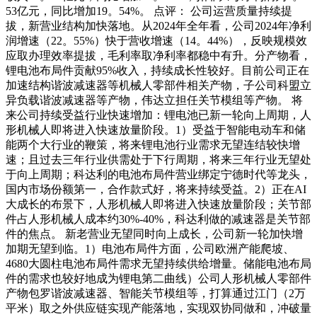
53亿元，同比增加19。54%。 点评： 公司运营质量持续提
拔，新营业结构加快落地。从2024年全年看，公司2024年净利
润增速（22。55%）快于营收增速（14。44%），反映规模效
应取办理效率提拔，毛利率取净利率都稳中有升。分产物看，
锂电池布局件贡献95%收入，持续成长性较好。目前公司正在
加速结构谐波减速器等机械人零部件相关产物，子公司科盟立
异负载谐波减速器等产物，伟达立担任关节模组等产物。 将
来公司持续受益行业快速增加：锂电池已新一轮向上周期，人
形机械人即将进入快速放量阶段。1）受益于智能电动车和储
能两个大行业的鞭策，将来锂电池行业需求无望连结较快增
速；且过去三年行业供需处于下行周期，将来三年行业无望处
于向上周期；科达利的电池布局件营业绑定宁德时代等龙头，
国内市场份额第一，合作款式好，将来持续受益。2）正在AI
大成长的布景下，人形机械人即将进入快速放量阶段；关节部
件占人形机械人成本约30%-40%，科达利做的减速器是关节部
件的焦点。 新老营业无望同时向上成长，公司新一轮加快增
加期无望到临。1）电池布局件方面，公司欧洲产能爬坡、
4680大圆柱电池布局件需求无望持续供给增量。储能电池布局
件的需求也较好地成为锂电第二曲线）公司人形机械人零部件
产物包罗谐波减速器、智能关节模组等，打算通过江门（2万
平米）取之外供应链实现产能落地，实现双协同做和，冲破量