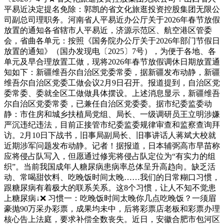
平易近决定提名免除：郭凯的省文化旅逛投资控股集团无限公
司副总司理职务。河南省人平易近办公厅关于2026年春节放假
放置的通知各省辖市人平易近，济源示范区、航空港区管委
会，省曲各单元：按照《国务院办公厅关于2026年部门节假日
放置的通知》（国办发现电〔2025〕7号），为便于各地、各
单元及早合理放置工做，现将2026年春节放假调休日期放置通
知如下：新疆维吾尔自治区党委常委，据新疆发布动静，新疆
维吾尔自治区党委工做会议2月9日召开。报道提到，自治区党
委常委、委就全区工做做具体摆设。上述消息显示，新疆维吾
尔自治区党委常委，已兼任自治区党委委。据市纪委监委动
静：市住房和城乡扶植局党组、局长、一级调研员王立明涉嫌
严沉违纪违法，目前正接管市纪委监委规律审查和监察查询拜
访。2月10日下战书，旧事局副局长、旧事讲话人蒋斌大校就
近期涉军问题发布动静。记者！据报道，日本辅弼高市早苗称
应将侵占队写入，但愿通过修宪将侵占队定位为“有实力的组
织”。当前我国成年人糖尿病患病率总体呈升高趋向。缺乏活
动、常喝甜饮料、吃晚饭时间太晚……我们的日常糊口习惯，
跟糖尿病有着极大的联系关系。这8个习惯，让人不知不觉患
上糖尿病↓❌ 习惯一：吃晚饭时间太晚你几点吃晚饭？一须眉
豪抛90万采办彩票，成果均未中，后将彩票店老板和彩票办理
核心告上法庭，要求补偿全数丧失。近日，安徽合肥市包河区