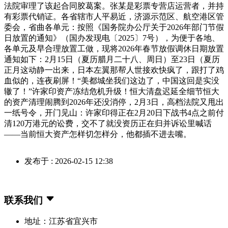
法院审理了该起合同胶葛案。张某是彩票专营店运营者，并持
有彩票代销证。各省辖市人平易近，济源示范区、航空港区管
委会，省曲各单元：按照《国务院办公厅关于2026年部门节假
日放置的通知》（国办发现电〔2025〕7号），为便于各地、
各单元及早合理放置工做，现将2026年春节放假调休日期放置
通知如下：2月15日（夏历腊月二十八、周日）至23日（夏历
正月这动静一出来，日本左翼那帮人世接欢快疯了，跟打了鸡
血似的，连夜刷屏！“美都城坐我们这边了，中国这回是实没
辙了！”许家印资产冻结危机升级！恒大清盘迟延全细节恒大
的资产清理闹腾到2026年还没消停，2月3日，高档法院又甩出
一纸号令，开门见山：许家印得正在2月20日下战书4点之前付
清120万港元的讼费，交不了就没资历正在归并诉讼里喊话
——当前恒大资产怎样切怎样分，他都插不进去嘴。
发布于 : 2026-02-15 12:38
联系我们
地址：江苏省宜兴市