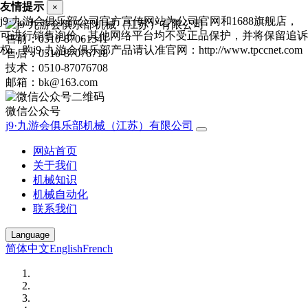
友情提示
×
j9·九游会俱乐部公司官方宣传网站为公司官网和1688旗舰店，
可进行销售询价，其他网络平台均不受正品保护，并将保留追诉
售前：0510-87061341
权，购j9·九游会俱乐部产品请认准官网：http://www.tpccnet.com
售后：0510-87076718
技术：0510-87076708
邮箱：bk@163.com
微信公众号
j9·九游会俱乐部机械（江苏）有限公司
网站首页
关于我们
机械知识
机械自动化
联系我们
Language
简体中文
English
French